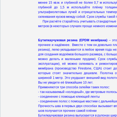
менее 15 кв.м. и глубиной не более 0,7 м исполь
глубиной до 1,5 м используйте плёнку толщ
ультрафиолетовых лучей и отрицательных темпер
склеивания кусков между собой. Срок службы такой п
При расчёте старайтесь учитывать стандартные р
метров (в некоторых случаях проще немного измени
Бутилкаучуковая резина (EPDM
мембрана)
– это
прочнее и надёжнее. Вместе с тем он довольно пла
резина), легко укладывается в любое время года 
для создания водоёмов большого размера, с большой
можно делать и маленькие прудики). Срок службы
эксплуатации), её можно склеивать и ремонти
мембрана (производство Firestone, США) стоит д
которые стоят значительно дешевле. Полотна от
шириной 1 метр. Это ухудшает внешний вид полотна
Вы не увидите её ближайшие 10 лет.
Применяются три способа склейки таких полос:
- так называемый «холодный», где метровые полос
- соединение с помощью клеющей ленты
- соединение полос с помощью мастики с дальнейше
Прочность шва в первых двух способах вызывает вп
шов получается прочнее самой плёнки
Бутилкаучуковая резина выпускается в рулонах ширино