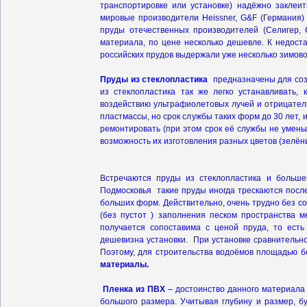
транспортировке или установке) надёжно заклеи
мировые производители Heissner, G&F (Германия)
пруды отечественных производителей (Селигер,
материала, по цене несколько дешевле. К недост
российских прудов выдержали уже несколько зимово
Пруды из стеклопластика
предназначены для созд
из стеклопластика так же легко устанавливать,
воздействию ультрафиолетовых лучей и отрицател
пластмассы, но срок службы таких форм до 30 лет,
ремонтировать (при этом срок её службы не умень
возможность их изготовления разных цветов (зелён
Встречаются пруды из стеклопластика и большег
Подмосковья такие пруды иногда трескаются посл
больших форм. Действительно, очень трудно без с
(без пустот ) заполнения песком пространства 
получается сопоставима с ценой пруда, то ест
дешевизна установки. При установке сравнительн
Поэтому, для строительства водоёмов площадью бо
материалы.
Пленка из ПВХ
– достоинство данного материала
большого размера. Учитывая глубину и размер, б