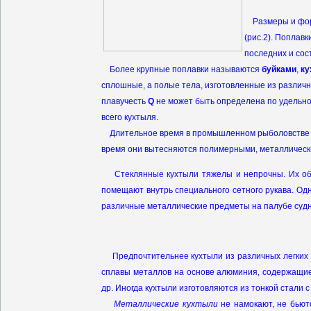
Размеры и форм
(рис.2). Поплав
последних и сос
Более крупные поплавки называются
буйками
,
ку
сплошные, а полые тела, изготовленные из различны
плавучесть
Q
не может быть определена по удельной
всего кухтыля.
Длительное время в промышленном рыболовстве п
время они вытесняются полимерными, металличес
Стеклянные кухтыли тяжелы и непрочны. Их обв
помещают внутрь специального сетного рукава. Одн
различные металлические предметы на палубе судн
Предпочтительнее кухтыли из различных легких 
сплавы металлов на основе алюминия, содержащие
др. Иногда кухтыли изготовляются из тонкой стали 
Металлические кухтыли
не намокают, не бьют