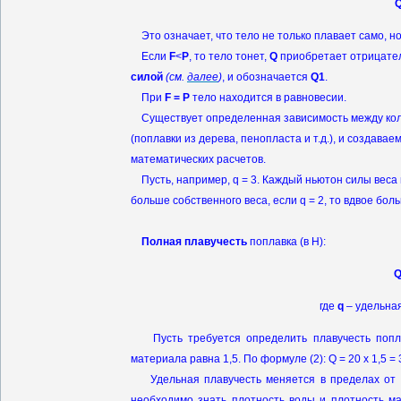
Q
Это означает, что тело не только плавает само, но
Если
F
<
P
, то тело тонет,
Q
приобретает отрицате
силой
(см.
далее
)
, и обозначается
Q1
.
При
F = P
тело находится в равновесии.
Существует определенная зависимость между коли
(поплавки из дерева, пенопласта и т.д.), и создав
математических расчетов.
Пусть, например, q = 3. Каждый ньютон силы веса м
больше собственного веса, если q = 2, то вдвое больш
Полная плавучесть
поплавка (в Н):
Q
где
q
– удельная
Пусть требуется определить плавучесть поплав
материала равна 1,5. По формуле (2): Q = 20 х 1,5 = 
Удельная плавучесть меняется в пределах от н
необходимо знать плотность воды и плотность ма