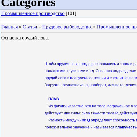
Categories
Промышленное производство
[101]
Главная
»
Статьи
»
Прудовое рыбоводство.
»
Промышленное пр
Оснастка орудий лова.
Чтобы орудия лова в воде расправились и заняли р
поплавками, грузилами и т.д. Оснастка подразделяе
орудий лова в плавучем состоянии и состоит из поп
Загрузка предназначена, наоборот, для потопления о
ПЛАВ
.
Из физики известно, что на тело, погруженное в в
действуют две силы: сила тяжести тела
Р
, действу
Разность между ними
Q
определяет способность т
положительное значение и называется
плавучест