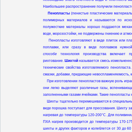
Наибольшее распространение получили пенопласт
Пенопласты
(пенистые пластические материалы
полимерных материалов и называются по исхо
полужесткие материалы хорошо поддаются механ
воде, морозостойки, не подвержены гниению и атм
Пенопласты изготовляют в виде плиток или плас
поплавки, или сразу в виде поплавков нуж
способе
технология производства включает пр
рихтование.
Шихтой
называется смесь измельченн
технические свойства изготовляемого пенопласта
смазки, добавки, придающие невоспламеняемость, кр
При изготовлении пенопластов важную роль игр
они легко выделяют различные газы, вспенивающ
заполненными газами ячейками. Такие пенопласты
Шихты тщательно перемешиваются в специальных 
виде порошка поступает для прессования. Шихту з
нагревая до температуры 120-200°С. Для поливин
ПХА нагрев производится до температуры 170-175
шихты и других факторов и колеблется от 30 до 