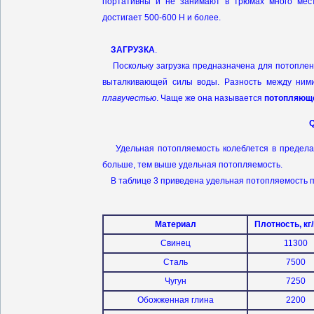
портативны и не занимают в трюмах много мес
достигает 500-600 Н и более.
ЗАГРУЗКА
.
Поскольку загрузка предназначена для потоплени
выталкивающей силы воды. Разность между ним
плавучестью
. Чаще же она называется
потопляющ
Удельная потопляемость колеблется в пределах о
больше, тем выше удельная потопляемость.
В таблице 3 приведена удельная потопляемость пр
Материал
Плотность, кг/
Свинец
11300
Сталь
7500
Чугун
7250
Обожженная глина
2200