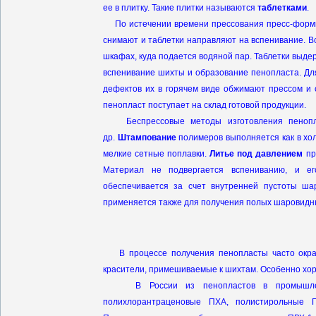
ее в плитку. Такие плитки называются
таблетками
.
По истечении времени прессования пресс-формы
снимают и таблетки направляют на вспенивание. 
шкафах, куда подается водяной пар. Таблетки выде
вспенивание шихты и образование пенопласта. Дл
дефектов их в горячем виде обжимают прессом и
пенопласт поступает на склад готовой продукции.
Беспрессовые методы изготовления пеноплас
др.
Штампование
полимеров выполняется как в хол
мелкие сетные поплавки.
Литье под давлением
пр
Материал не подвергается вспениванию, и ег
обеспечивается за счет внутренней пустоты ш
применяется также для получения полых шаровидны
В процессе получения пенопласты часто окраш
красители, примешиваемые к шихтам. Особенно хо
В России из пенопластов в промышленно
полихлорантраценовые ПХА, полистирольные 