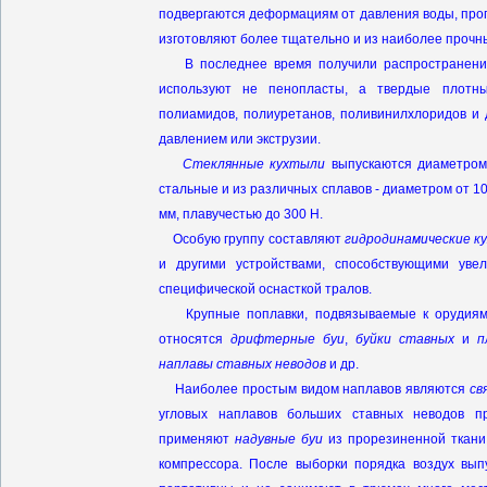
подвергаются деформациям от давления воды, проп
изготовляют более тщательно и из наиболее прочн
В последнее время получили распространен
используют не пенопласты, а твердые плотн
полиамидов, полиуретанов, поливинилхлоридов и
давлением или экструзии.
Стеклянные кухтыли
выпускаются диаметром 
стальные и из различных сплавов - диаметром от 1
мм, плавучестью до 300 Н.
Особую группу составляют
гидродинамические к
и другими устройствами, способствующими ув
специфической оснасткой тралов.
Крупные поплавки, подвязываемые к орудиям 
относятся
дрифтерные буи
,
буйки ставных
и
п
наплавы ставных неводов
и др.
Наиболее простым видом наплавов являются
св
угловых наплавов больших ставных неводов 
применяют
надувные буи
из прорезиненной ткани
компрессора. После выборки порядка воздух вып