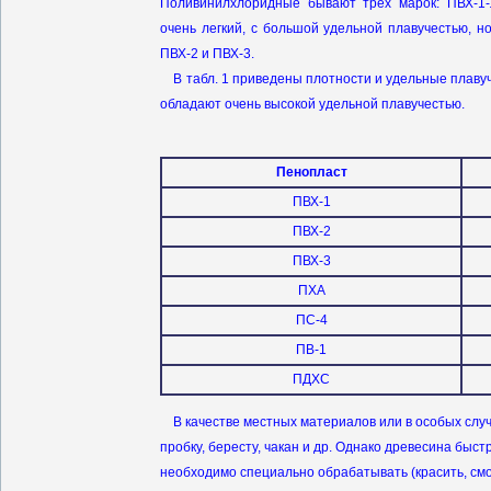
Поливинилхлоридные бывают трех марок: ПВХ-1-л
очень легкий, с большой удельной плавучестью, 
ПВХ-2 и ПВХ-3.
В табл. 1 приведены плотности и удельные плавуч
обладают очень высокой удельной плавучестью.
Пенопласт
ПВХ-1
ПВХ-2
ПВХ-3
ПХА
ПС-4
ПВ-1
ПДХС
В качестве местных материалов или в особых случа
пробку, бересту, чакан и др. Однако древесина быст
необходимо специально обрабатывать (красить, смол