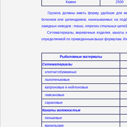
Камни
2500
Грузила должны иметь форму, удобную для мон
бочонков или цилиндриков, нанизываемых на по
закидных неводов -
таши, отрезки стальных цепе
Сетематериалы, веревочные изделия, канаты и 
определяемой по приведенным выше формулам. Их 
Рыболовные материалы
Сетематериалы
хлопчатобумажные
льнопеньковые
капроновые и нейлоновые
лавсановые
сарановые
Канаты волокнистые
пеньковые
манильские