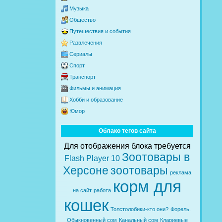
Музыка
Общество
Путешествия и события
Развлечения
Сериалы
Спорт
Транспорт
Фильмы и анимация
Хобби и образование
Юмор
Облако тегов сайта
Для отображения блока требуется
Зоотовары в
Flash Player 10
Херсоне
зоотовары
рекламa
корм для
на сайт
работa
кошек
Толстолобики-кто они?
Форель.
Обыкновенный сом
Канальный сом
Клариевые