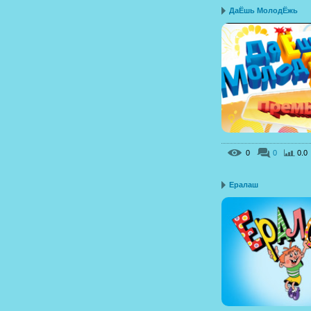
ДаЁшь МолодЁжь
0
0
0.0
Ералаш