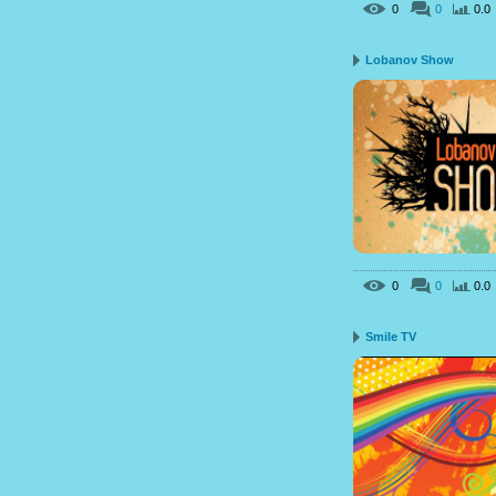
0
0
0.0
Lobanov Show
0
0
0.0
Smile TV