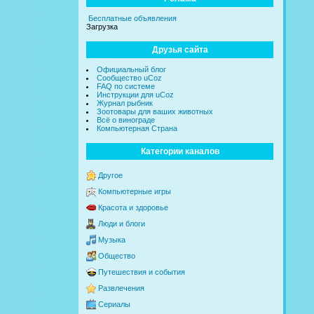
Бесплатные объявления
Загрузка
Друзья сайта
Официальный блог
Сообщество uCoz
FAQ по системе
Инструкции для uCoz
Журнал рыбник
Зоотовары для ваших животных
Всё о винограде
Компьютерная Страна
Категории каналов
Другое
Компьютерные игры
Красота и здоровье
Люди и блоги
Музыка
Общество
Путешествия и события
Развлечения
Сериалы