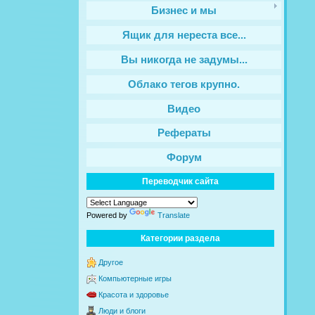
Бизнес и мы
Ящик для нереста все...
Вы никогда не задумы...
Облако тегов крупно.
Видео
Рефераты
Форум
Переводчик сайта
Powered by
Translate
Категории раздела
Другое
Компьютерные игры
Красота и здоровье
Люди и блоги