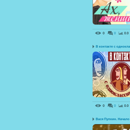
0
0
0.0
В контакте с однокла.
0
0
0.0
Вася Пупкин. Начало