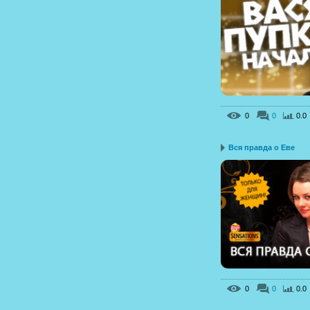
0
0
0.0
Вся правда о Еве
0
0
0.0