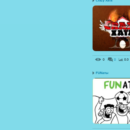
Crazy Хата
0
0
0.0
FUNаты