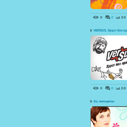
0
0
0.0
VERSUS. Хруст без пр.
0
0
0.0
Ах, женщины