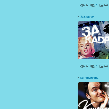
0
0
0.0
За кадром
0
0
0.0
Киноперсона