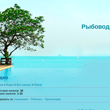
Рыбовод
део
ная
»
Видео
»
Все каналы
»
Юмор
егории каналов
:
16
зано каналов
:
1-15
ировать по
:
Названию
↑
·
Рейтингу
·
Просмотрам