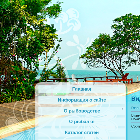
Главная
Ви
Информация о сайте
Глав
О рыбоводстве
В кат
Пока
О рыбалке
Сорт
Каталог статей