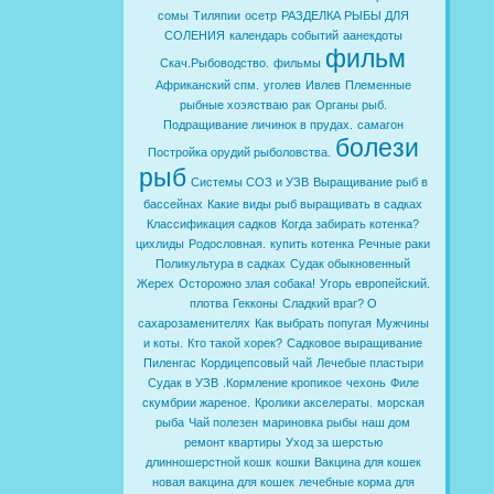
сомы
Тиляпии
осетр
РАЗДЕЛКА РЫБЫ ДЛЯ
СОЛЕНИЯ
календарь событий
аанекдоты
фильм
Скач.Рыбоводство.
фильмы
Африканский спм.
уголев
Ивлев
Племенные
рыбные хоэястваю
рак
Органы рыб.
Подращивание личинок в прудах.
самагон
болези
Постройка орудий рыболовства.
рыб
Системы СОЗ и УЗВ
Выращивание рыб в
бассейнах
Какие виды рыб выращивать в садках
Классификация садков
Когда забирать котенка?
цихлиды
Родословная.
купить котенка
Речные раки
Поликультура в садках
Судак обыкновенный
Жерех
Осторожно злая собака!
Угорь европейский.
плотва
Гекконы
Сладкий враг? О
сахарозаменителях
Как выбрать попугая
Мужчины
и коты.
Кто такой хорек?
Садковое выращивание
Пиленгас
Кордицепсовый чай
Лечебые пластыри
Судак в УЗВ
.Кормление кропикое
чехонь
Филе
скумбрии жареное.
Кролики акселераты.
морская
рыба
Чай полезен
мариновка рыбы
наш дом
ремонт квартиры
Уход за шерстью
длинношерстной кошк
кошки
Вакцина для кошек
новая вакцина для кошек
лечебные корма для