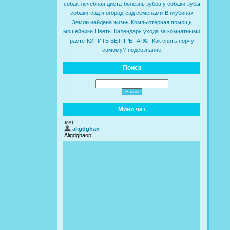
собак
лечебная диета
болезнь зубов у собаки
зубы
собаки
сад и огород
сад семенами
В глубинах
Земли найдена жизнь
Компьютерная помощь
мошейники
Цветы
Календарь ухода за комнатными
расте
КУПИТЬ ВЕТПРЕПАРАТ
Как снять порчу
самому?
подсознание
Поиск
Мини чат